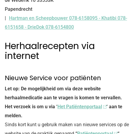
de Wederik
10
3355SK
Papendrecht
Hartman en Scheepbouwer 078-6158095 - Khatibi 078-
Tel:
6151658 - DrieDok 078-6154800
Herhaalrecepten via
internet
Nieuwe Service voor patiënten
Let op: De mogelijkheid om via deze website
herhaalmedicatie aan te vragen is komen te vervallen.
Het verzoek is om u via ‘
Het Patiëntenportaal
‘ aan te
melden.
Sinds kort kunt u gebruik maken van nieuwe services op de
website van de praktijk genaamd
“
Patiëntenportaal
“
.