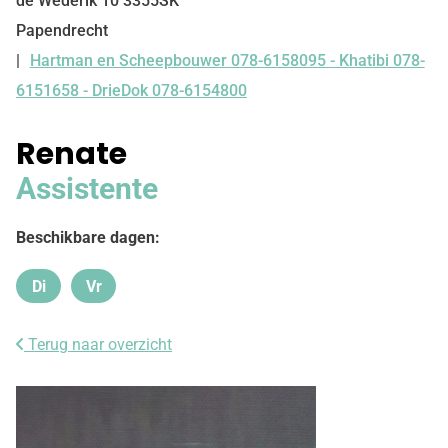
de Wederik
10
3355SK
Papendrecht
Hartman en Scheepbouwer 078-6158095 - Khatibi 078-
Tel:
6151658 - DrieDok 078-6154800
Renate
Assistente
Beschikbare dagen:
Di
Vr
Dinsdag
Vrijdag
Terug naar overzicht