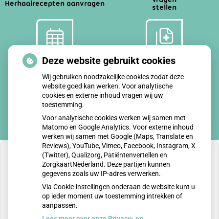
Herhaalrecepten aanvragen
stellen
Deze website gebruikt cookies
Afspraken
Dossier
maken
bekijken
Wij gebruiken noodzakelijke cookies zodat deze
website goed kan werken. Voor analytische
cookies en externe inhoud vragen wij uw
toestemming.
Voor analytische cookies werken wij samen met
Matomo en Google Analytics. Voor externe inhoud
werken wij samen met Google (Maps, Translate en
Reviews), YouTube, Vimeo, Facebook, Instagram, X
(Twitter), Qualizorg, Patiëntenvertellen en
ZorgkaartNederland. Deze partijen kunnen
gegevens zoals uw IP-adres verwerken.
U heeft geen toestemming gegeven voor
Via Cookie-instellingen onderaan de website kunt u
externe inhoud
die nodig is om dit te zien.
op ieder moment uw toestemming intrekken of
aanpassen.
Cookie-instellingen wijzigen
Lees meer over onze Privacy- en